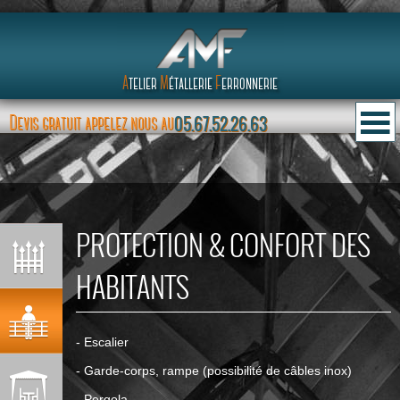
A
telier
M
étallerie
F
erronnerie
Devis gratuit appelez nous au
05.67.52.26.63
PROTECTION & CONFORT DES
HABITANTS
- Escalier
- Garde-corps, rampe (possibilité de câbles inox)
- Pergola